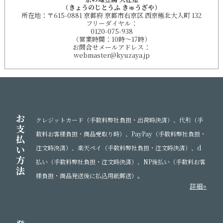
（きょうのじとうふ きゅうざや）
所在地：〒615-0881 京都府 京都市右京区 西京極北大入町 132
フリーダイヤル：
0120-075-938
（営業時間：10時～17時）
お問合せメールアドレス：
webmaster@kyuzaya.jp
京都のおいしい豆腐（おとうふ）お取り寄せ・京都のおいしい豆腐（おとうふ）ギフト・京都の
おいしい豆腐（おとうふ）通販におすすめ！
厳選した国産大豆で手作りするグルメも唸るヘルシーでおいしい京都の豆腐屋（豆腐店）！京の
地豆腐 久在屋
お
クレジットカード（手数料弊社負担・出荷時決済）、代引（手
支
数料お客様負担・商品受取り時）、PayPay（手数料弊社負担・
払
い
注文時決済）、楽天ペイ（手数料弊社負担・注文時決済）、d
方
払い（手数料弊社負担・注文時決済）、NP後払い（手数料お客
法
様負担・商品発送後に払込用紙郵送）。
詳細»