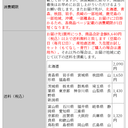
着後はお早めにお召し上がりいただけるよう
消費期限
お願い致します。またお届け先が、
北海道、青
森、秋田、岩手、長崎の一部地域、鹿児島の
一部地域、沖縄、一部離島は、お届けに2日掛
かるため、各商品ページ記載の消費期限が1日
短くなります。
お届け先1箇所につき、商品合計金額8,640円
（税込）以上で送料無料と致します（豆腐の
日（毎月12日）、産地直送便、久在屋お試し
セット（もてなし・青竹）ご購入の場合は適
用外）。
それ以外の場合は、お届け地域に応
じて以下の送料を頂戴します。
2,090
北海道
円
青森県 岩手県 宮城県 秋田県 山
1,650
形県 福島県
円
茨城県 栃木県 群馬県 埼玉県 千
葉県 東京都 神奈川県 山梨県 長
1,430
野県
円
送料（税込）
新潟県
富山県 石川県 福井県 岐阜県 静
岡県 愛知県 三重県
京都府 滋賀県 大阪府 兵庫県 奈
1,320
良県 和歌山県
円
鳥取県 島根県 岡山県 広島県 山