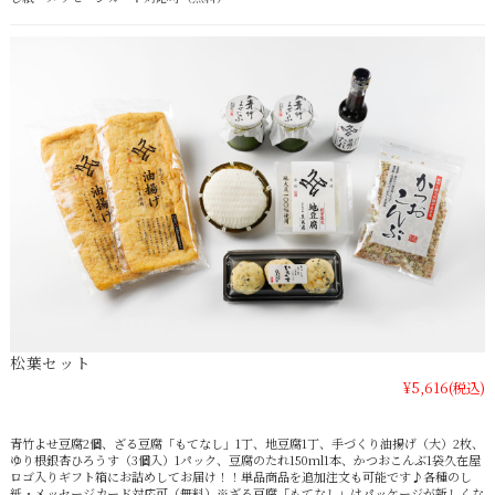
松葉セット
¥5,616
(税込)
青竹よせ豆腐2個、ざる豆腐「もてなし」1丁、地豆腐1丁、手づくり油揚げ（大）2枚、
ゆり根銀杏ひろうす（3個入）1パック、豆腐のたれ150ml1本、かつおこんぶ1袋久在屋
ロゴ入りギフト箱にお詰めしてお届け！！単品商品を追加注文も可能です♪各種のし
紙・メッセージカード対応可（無料）※ざる豆腐「もてなし」はパッケージが新しくな