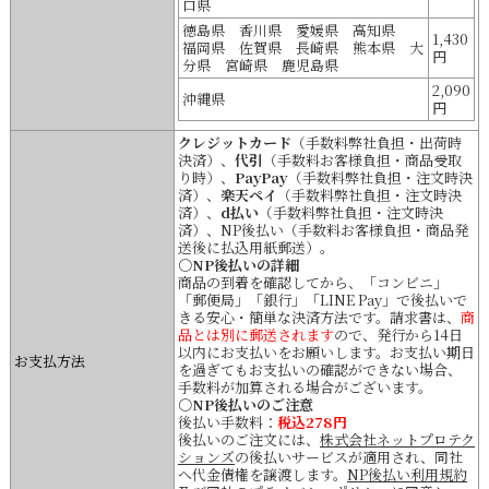
口県
徳島県 香川県 愛媛県 高知県
1,430
福岡県 佐賀県 長崎県 熊本県 大
円
分県 宮崎県 鹿児島県
2,090
沖縄県
円
クレジットカード
（手数料弊社負担・出荷時
決済）、
代引
（手数料お客様負担・商品受取
り時）、
PayPay
（手数料弊社負担・注文時決
済）、
楽天ペイ
（手数料弊社負担・注文時決
済）、
d払い
（手数料弊社負担・注文時決
済）、NP後払い（手数料お客様負担・商品発
送後に払込用紙郵送）。
○NP後払いの詳細
商品の到着を確認してから、「コンビニ」
「郵便局」「銀行」「LINE Pay」で後払いで
きる安心・簡単な決済方法です。請求書は、
商
品とは別に郵送されます
ので、発行から14日
以内にお支払いをお願いします。お支払い期日
お支払方法
を過ぎてもお支払いの確認ができない場合、
手数料が加算される場合がございます。
○NP後払いのご注意
後払い手数料：
税込278円
後払いのご注文には、
株式会社ネットプロテク
ションズ
の後払いサービスが適用され、同社
へ代金債権を譲渡します。
NP後払い利用規約