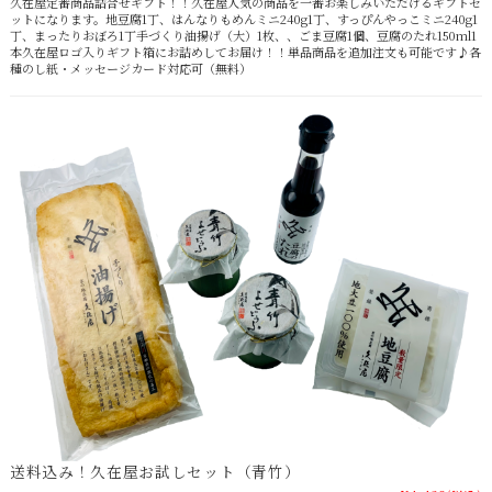
久在屋定番商品詰合せギフト！！久在屋人気の商品を一番お楽しみいただけるギフトセ
ットになります。地豆腐1丁、はんなりもめんミニ240g1丁、すっぴんやっこミニ240g1
丁、まったりおぼろ1丁手づくり油揚げ（大）1枚、、ごま豆腐1個、豆腐のたれ150ml1
本久在屋ロゴ入りギフト箱にお詰めしてお届け！！単品商品を追加注文も可能です♪各
種のし紙・メッセージカード対応可（無料）
送料込み！久在屋お試しセット（青竹）