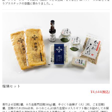
りプラスチックの容器に替わりました。。
瑠璃セット
¥4,644
(税込)
青竹よせ豆腐2個、※久在衛門豆腐380g1個、手づくり油揚げ（大）2枚、ごま豆腐1
個、豆腐のたれ150ml1本、かつおこんぶ1袋久在屋ロゴ入りギフト箱にお詰めしてお届
け！！単品商品を追加注文も可能です♪各種のし紙・メッセージカード対応可（無料）