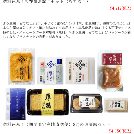
送料込み！久在屋お試しセット（もてなし）
¥4,212
(税込)
ざる豆腐「もてなし」2丁、手づくり油揚げ（大）1枚、地豆腐1丁、豆腐のたれ150ml1
本久在屋ロゴ入りギフト箱にお詰めしてお届け！！単品商品を追加注文も可能です♪各
種のし紙・メッセージカード対応可（無料）※ざる豆腐「もてなし」はパッケージが新
しくなりプラスチックの容器に替わりました。
送料込み！【期間限定産地直送便】8月のお豆腐セット
¥4,350
(税込)