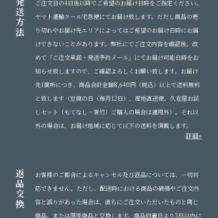
発
ご注文日の4日後以降でご希望のお届け日時をご指定ください。
送
ヤマト運輸クール宅急便にてお届け致します。だだし商品の売
方
法
り切れやお届け先エリアによってはご希望のお届け日時にお届
けできないことがあります。弊社にてご注文内容を確認後、改
めて「ご注文承諾・発送予約メール」にてお届け可能日時をお
知らせ致しますので、ご確認よろしくお願い致します。お届け
先1箇所につき、商品合計金額8,640円（税込）以上で送料無料
と致します（豆腐の日（毎月12日）、産地直送便、久在屋お試
しセット（もてなし・青竹）ご購入の場合は適用外）。それ以
外の場合は、お届け地域に応じて以下の送料を頂戴します。
詳細»
返
お客様のご都合によるキャンセル及び返品については、一切対
品
応できません。ただし、配送時における商品の破損やご注文内
交
換
容と誤りがあった場合は、直ちにご注文いただいたものと同じ
商品、または同等商品と交換します。商品到着日より3日以内に