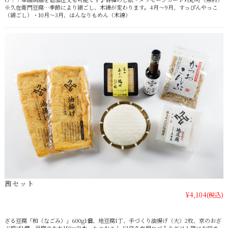
※久在衛門豆腐…季節により絹ごし、木綿が変わります。4月～9月、すっぴんやっこ
（絹ごし）・10月～3月、はんなりもめん（木綿）
茜セット
¥4,104
(税込)
ざる豆腐「和（なごみ）」600g1個、地豆腐1丁、手づくり油揚げ（大）2枚、京のおざ