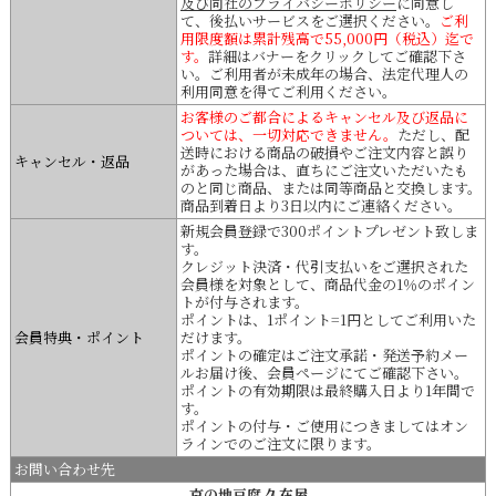
及び同社のプライバシーポリシー
に同意し
て、後払いサービスをご選択ください。
ご利
用限度額は累計残高で55,000円（税込）迄で
す。
詳細はバナーをクリックしてご確認下さ
い。ご利用者が未成年の場合、法定代理人の
利用同意を得てご利用ください。
お客様のご都合によるキャンセル及び返品に
ついては、一切対応できません。
ただし、配
送時における商品の破損やご注文内容と誤り
キャンセル・返品
があった場合は、直ちにご注文いただいたも
のと同じ商品、または同等商品と交換します。
商品到着日より3日以内にご連絡ください。
新規会員登録で300ポイントプレゼント致しま
す。
クレジット決済・代引支払いをご選択された
会員様を対象として、商品代金の1％のポイン
トが付与されます。
ポイントは、1ポイント=1円としてご利用いた
会員特典・ポイント
だけます。
ポイントの確定はご注文承諾・発送予約メー
ルお届け後、会員ページにてご確認下さい。
ポイントの有効期限は最終購入日より1年間で
す。
ポイントの付与・ご使用につきましてはオン
ラインでのご注文に限ります。
お問い合わせ先
京の地豆腐 久在屋