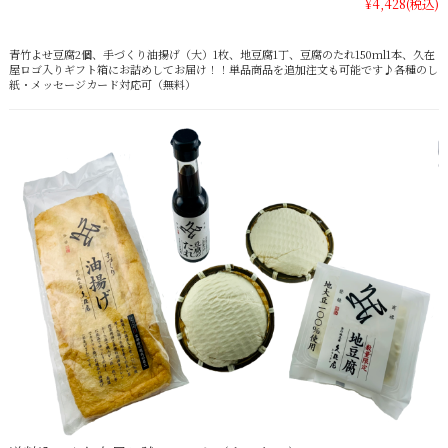
¥4,428
(税込)
青竹よせ豆腐2個、手づくり油揚げ（大）1枚、地豆腐1丁、豆腐のたれ150ml1本、久在
屋ロゴ入りギフト箱にお詰めしてお届け！！単品商品を追加注文も可能です♪各種のし
紙・メッセージカード対応可（無料）