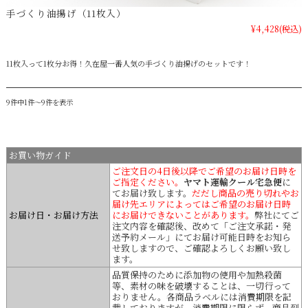
手づくり油揚げ（11枚入）
¥4,428
(税込)
11枚入って1枚分お得！久在屋一番人気の手づくり油揚げのセットです！
9件中1件～9件を表示
お買い物ガイド
ご注文日の4日後以降でご希望のお届け日時を
ご指定ください。
ヤマト運輸クール宅急便
に
てお届け致します。
だだし商品の売り切れやお
届け先エリアによってはご希望のお届け日時
お届け日・お届け方法
にお届けできないことがあります。
弊社にてご
注文内容を確認後、改めて「ご注文承諾・発
送予約メール」にてお届け可能日時をお知ら
せ致しますので、ご確認よろしくお願い致し
ます。
品質保持のために添加物の使用や加熱殺菌
等、素材の味を破壊することは、一切行って
おりません。各商品ラベルには消費期限を記
載しておりますが、消費期限に限らず、商品到