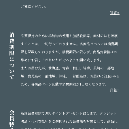
ご連絡ください。
詳細»
消
品質保持のために添加物の使用や加熱殺菌等、素材の味を破壊
費
することは、一切行っておりません。各商品ラベルには消費期
期
限
限を記載しておりますが、消費期限に限らず、商品到着後はお
に
早めにお召し上がりいただけるようお願い致します。
つ
またお届け先が、北海道、青森、秋田、岩手、長崎の一部地
い
て
域、鹿児島の一部地域、沖縄、一部離島は、お届けに2日掛かる
ため、各商品ページ記載の消費期限が1日短くなります。
詳細»
会
新規会員登録で300ポイントプレゼント致します。クレジット
員
決済・代引支払いをご選択された会員様を対象として、商品代
特