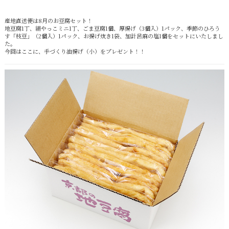
産地直送便は8月のお豆腐セット！
地豆腐1丁、絹やっこミニ1丁、ごま豆腐1個、厚揚げ（3個入）1パック、季節のひろう
す「枝豆」（2個入）1パック、お揚げ炊き1袋、加計呂麻の塩1個をセットにいたしまし
た。
今回はここに、手づくり油揚げ（小）をプレゼント！！