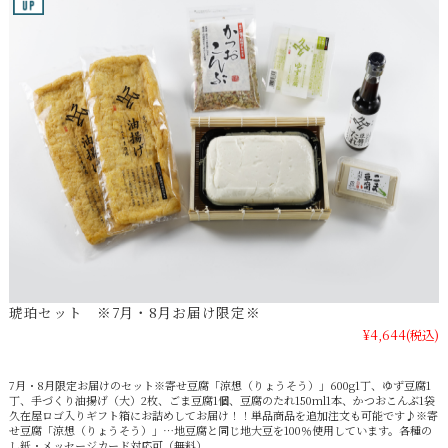
琥珀セット ※7月・8月お届け限定※
¥4,644
(税込)
7月・8月限定お届けのセット※寄せ豆腐「涼想（りょうそう）」600g1丁、ゆず豆腐1
丁、手づくり油揚げ（大）2枚、ごま豆腐1個、豆腐のたれ150ml1本、かつおこんぶ1袋
久在屋ロゴ入りギフト箱にお詰めしてお届け！！単品商品を追加注文も可能です♪※寄
せ豆腐「涼想（りょうそう）」…地豆腐と同じ地大豆を100％使用しています。各種の
し紙・メッセージカード対応可（無料）