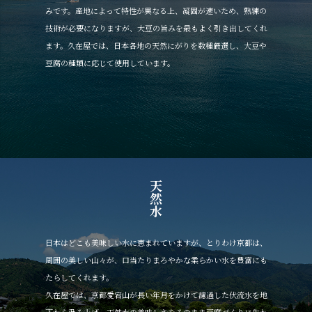
みです。産地によって特性が異なる上、凝固が速いため、熟練の
技術が必要になりますが、大豆の旨みを最もよく引き出してくれ
ます。久在屋では、日本各地の天然にがりを数種厳選し、大豆や
豆腐の種類に応じて使用しています。
天然水
日本はどこも美味しい水に恵まれていますが、とりわけ京都は、
周囲の美しい山々が、口当たりまろやかな柔らかい水を豊富にも
たらしてくれます。
久在屋では、京都愛宕山が長い年月をかけて濾過した伏流水を地