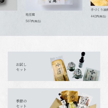
手づくり油
地豆腐
442
円(税込)
507
円(税込)
お試し
セット
季節の
セット