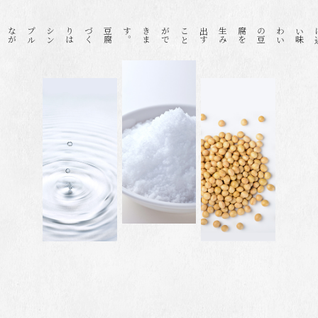
豆
腐
づ
く
り
は
シ
ン
プ
ル
な
が
ら
、
実
に
繊
細
で
奥
深
い
世
界
と
言
え
ま
す
。