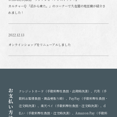
カルチャーQ 「沼から来た。」のコーナーで久在屋の地豆腐が紹介さ
れました！
2022.12.13
オンラインショップをリニューアルしました
お
クレジットカード（手数料弊社負担・出荷時決済）、代引（手
支
数料お客様負担・商品受取り時）、PayPay（手数料弊社負担・
払
い
注文時決済）、楽天ペイ（手数料弊社負担・注文時決済）、d
方
払い（手数料弊社負担・注文時決済）、Amazon Pay（手数料