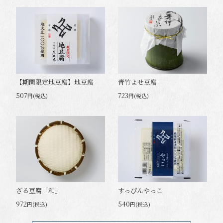
【期間限定地豆腐】地豆腐
青竹よせ豆腐
507
723
円(税込)
円(税込)
ざる豆腐「和」
すっぴんやっこ
972
540
円(税込)
円(税込)