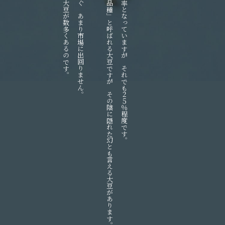
その自給率を支えている国産大豆は、ほとんどが「奨励品種」と呼ばれる大豆ですが、その陰に隠れた幻とも言える大豆があります。