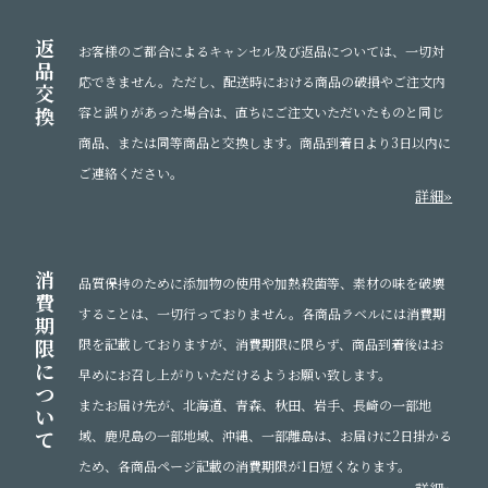
返
お客様のご都合によるキャンセル及び返品については、一切対
品
応できません。ただし、配送時における商品の破損やご注文内
交
換
容と誤りがあった場合は、直ちにご注文いただいたものと同じ
商品、または同等商品と交換します。商品到着日より3日以内に
ご連絡ください。
詳細»
消
品質保持のために添加物の使用や加熱殺菌等、素材の味を破壊
費
することは、一切行っておりません。各商品ラベルには消費期
期
限
限を記載しておりますが、消費期限に限らず、商品到着後はお
に
早めにお召し上がりいただけるようお願い致します。
つ
またお届け先が、北海道、青森、秋田、岩手、長崎の一部地
い
て
域、鹿児島の一部地域、沖縄、一部離島は、お届けに2日掛かる
ため、各商品ページ記載の消費期限が1日短くなります。