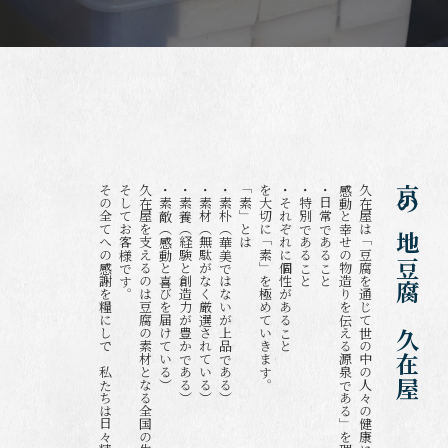
その全てへの感謝を糧にして、私たちは日々精進してまいります。
そしてお客様です。
久在屋を支えるのは豆腐の素材となる全国の生産者様や日本の自然の恵み、
・素敵（感動と喜びを届けている）
・素養（経験と創造力が豊かである）
・素材（無駄がなく厳選されている）
・素朴（華美ではないが上品である）
「素」とは
を大切に「素」を極めていきます。
・それぞれに個性があること
・特別であること
・日常であること
感動と幸せの物造りを伝える源泉である」を理念に掲げ、
久在屋は「豆腐を通じて世の中の人々の健康に貢献し、
京の地豆腐 久在屋