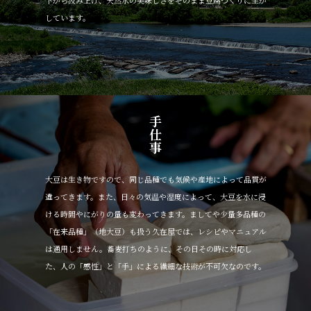
下から汲み上げ、天然水の美味しさをそのまま豆腐づくりに生か
しています。
手仕事
大豆は生き物ですので、同じ品種でも気候や産地によって品質が
違ってきます。また、日々の気温や湿度によって、大豆を水に浸
ける時間やにがりの量も変わってきます。ましてや少量多品種の
「在来品種」（地大豆）も扱う久在屋では、レシピやマニュアル
は通用しません。蕎麦打ちのように、その日その時に対応し
た、人の「感性」と「手」による繊細な技術が不可欠なのです。