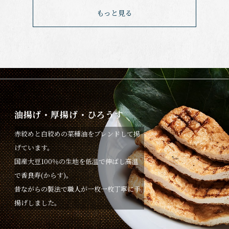
もっと見る
油揚げ・厚揚げ・ひろうす
赤絞めと白絞めの菜種油をブレンドして揚
げています。
国産大豆100％の生地を低温で伸ばし高温
で香良寿(からす)。
昔ながらの製法で職人が一枚一枚丁寧に手
揚げしました。