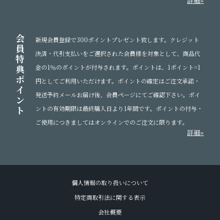
詳細»
会
新規会員登録で300ポイントプレゼント致します。クレジット
員
決済・代引支払いをご選択された会員様を対象として、商品代
特
典
金の1％のポイントが付与されます。ポイントは、1ポイント=1
ポ
円としてご利用いただけます。ポイントの確定はご注文承諾・
イ
発送予約メールお届け後、会員ページにてご確認下さい。ポイ
ン
ト
ントの有効期限は最終購入日より1年間です。ポイントの付与・
ご使用につきましてはオンラインでのご注文に限ります。
詳細»
個人情報の取り扱いについて
特定商取引法に関する表示
会社概要