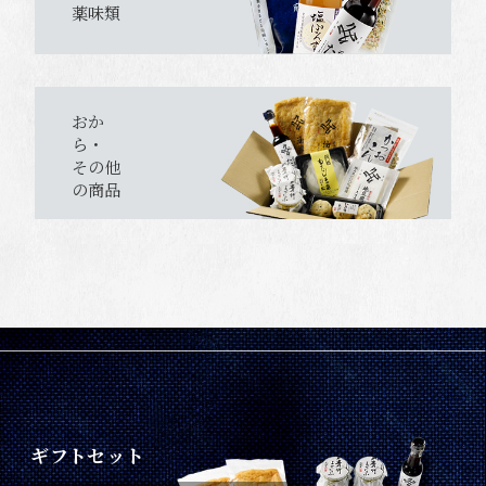
薬味類
おか
ら・
その他
の商品
ギフトセット