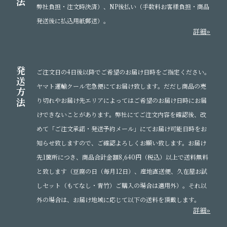
法
弊社負担・注文時決済）、NP後払い（手数料お客様負担・商品
発送後に払込用紙郵送）。
詳細»
発
ご注文日の4日後以降でご希望のお届け日時をご指定ください。
送
ヤマト運輸クール宅急便にてお届け致します。だだし商品の売
方
法
り切れやお届け先エリアによってはご希望のお届け日時にお届
けできないことがあります。弊社にてご注文内容を確認後、改
めて「ご注文承諾・発送予約メール」にてお届け可能日時をお
知らせ致しますので、ご確認よろしくお願い致します。お届け
先1箇所につき、商品合計金額8,640円（税込）以上で送料無料
と致します（豆腐の日（毎月12日）、産地直送便、久在屋お試
しセット（もてなし・青竹）ご購入の場合は適用外）。それ以
外の場合は、お届け地域に応じて以下の送料を頂戴します。
詳細»