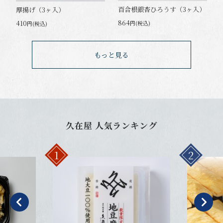
百合根銀杏ひろうす（3ヶ入）
厚揚げ（3ヶ入）
864
410
円(税込)
円(税込)
もっと見る
久在屋 人気ランキング