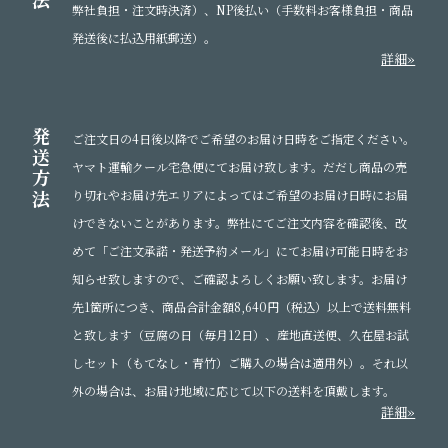
弊社負担・注文時決済）、NP後払い（手数料お客様負担・商品
発送後に払込用紙郵送）。
詳細»
発
ご注文日の4日後以降でご希望のお届け日時をご指定ください。
送
ヤマト運輸クール宅急便にてお届け致します。だだし商品の売
方
法
り切れやお届け先エリアによってはご希望のお届け日時にお届
けできないことがあります。弊社にてご注文内容を確認後、改
めて「ご注文承諾・発送予約メール」にてお届け可能日時をお
知らせ致しますので、ご確認よろしくお願い致します。お届け
先1箇所につき、商品合計金額8,640円（税込）以上で送料無料
と致します（豆腐の日（毎月12日）、産地直送便、久在屋お試
しセット（もてなし・青竹）ご購入の場合は適用外）。それ以
外の場合は、お届け地域に応じて以下の送料を頂戴します。
詳細»