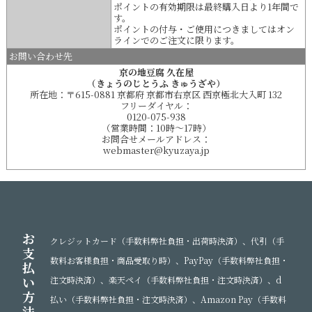
ポイントの有効期限は最終購入日より1年間で
す。
ポイントの付与・ご使用につきましてはオン
ラインでのご注文に限ります。
お問い合わせ先
京の地豆腐 久在屋
（きょうのじとうふ きゅうざや）
所在地：〒615-0881 京都府 京都市右京区 西京極北大入町 132
フリーダイヤル：
0120-075-938
（営業時間：10時～17時）
お問合せメールアドレス：
webmaster@kyuzaya.jp
京都のおいしい豆腐（おとうふ）お取り寄せ・京都のおいしい豆腐（おとうふ）ギフト・京都の
おいしい豆腐（おとうふ）通販におすすめ！
厳選した国産大豆で手作りするグルメも唸るヘルシーでおいしい京都の豆腐屋（豆腐店）！京の
地豆腐 久在屋
お
クレジットカード（手数料弊社負担・出荷時決済）、代引（手
支
数料お客様負担・商品受取り時）、PayPay（手数料弊社負担・
払
い
注文時決済）、楽天ペイ（手数料弊社負担・注文時決済）、d
方
払い（手数料弊社負担・注文時決済）、Amazon Pay（手数料
法