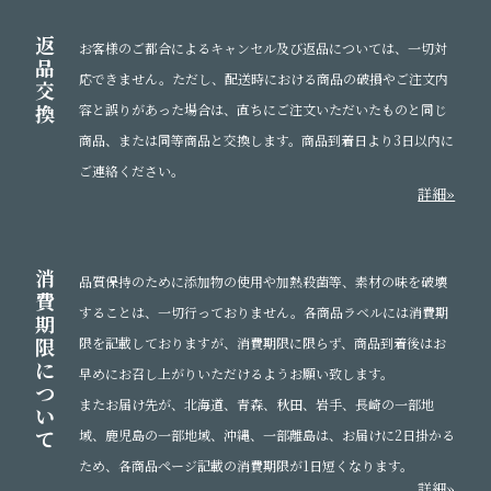
返
お客様のご都合によるキャンセル及び返品については、一切対
品
応できません。ただし、配送時における商品の破損やご注文内
交
換
容と誤りがあった場合は、直ちにご注文いただいたものと同じ
商品、または同等商品と交換します。商品到着日より3日以内に
ご連絡ください。
詳細»
消
品質保持のために添加物の使用や加熱殺菌等、素材の味を破壊
費
することは、一切行っておりません。各商品ラベルには消費期
期
限
限を記載しておりますが、消費期限に限らず、商品到着後はお
に
早めにお召し上がりいただけるようお願い致します。
つ
またお届け先が、北海道、青森、秋田、岩手、長崎の一部地
い
て
域、鹿児島の一部地域、沖縄、一部離島は、お届けに2日掛かる
ため、各商品ページ記載の消費期限が1日短くなります。
詳細»