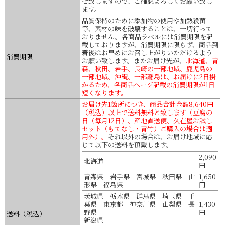
せ致しますので、ご確認よろしくお願い致し
ます。
品質保持のために添加物の使用や加熱殺菌
等、素材の味を破壊することは、一切行って
おりません。各商品ラベルには消費期限を記
載しておりますが、消費期限に限らず、商品到
着後はお早めにお召し上がりいただけるよう
消費期限
お願い致します。またお届け先が、
北海道、青
森、秋田、岩手、長崎の一部地域、鹿児島の
一部地域、沖縄、一部離島は、お届けに2日掛
かるため、各商品ページ記載の消費期限が1日
短くなります。
お届け先1箇所につき、商品合計金額8,640円
（税込）以上で送料無料と致します（豆腐の
日（毎月12日）、産地直送便、久在屋お試し
セット（もてなし・青竹）ご購入の場合は適
用外）。
それ以外の場合は、お届け地域に応
じて以下の送料を頂戴します。
2,090
北海道
円
青森県 岩手県 宮城県 秋田県 山
1,650
形県 福島県
円
茨城県 栃木県 群馬県 埼玉県 千
葉県 東京都 神奈川県 山梨県 長
1,430
野県
円
送料（税込）
新潟県