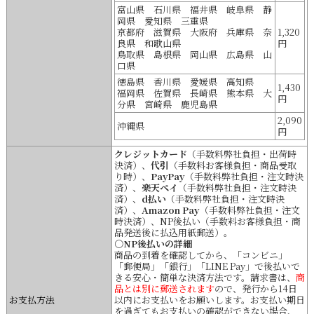
富山県 石川県 福井県 岐阜県 静
岡県 愛知県 三重県
京都府 滋賀県 大阪府 兵庫県 奈
1,320
良県 和歌山県
円
鳥取県 島根県 岡山県 広島県 山
口県
徳島県 香川県 愛媛県 高知県
1,430
福岡県 佐賀県 長崎県 熊本県 大
円
分県 宮崎県 鹿児島県
2,090
沖縄県
円
クレジットカード
（手数料弊社負担・出荷時
決済）、
代引
（手数料お客様負担・商品受取
り時）、
PayPay
（手数料弊社負担・注文時決
済）、
楽天ペイ
（手数料弊社負担・注文時決
済）、
d払い
（手数料弊社負担・注文時決
済）、
Amazon Pay
（手数料弊社負担・注文
時決済）、NP後払い（手数料お客様負担・商
品発送後に払込用紙郵送）。
○NP後払いの詳細
商品の到着を確認してから、「コンビニ」
「郵便局」「銀行」「LINE Pay」で後払いで
きる安心・簡単な決済方法です。請求書は、
商
品とは別に郵送されます
ので、発行から14日
お支払方法
以内にお支払いをお願いします。お支払い期日
を過ぎてもお支払いの確認ができない場合、