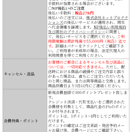
手数料が加算される場合がございます。
○NP後払いのご注意
後払い手数料：
税込278円
後払いのご注文には、
株式会社ネットプロテク
ションズ
の後払いサービスが適用され、同社
へ代金債権を譲渡します。
NP後払い利用規約
及び同社のプライバシーポリシー
に同意し
て、後払いサービスをご選択ください。
ご利
用限度額は累計残高で55,000円（税込）迄で
す。
詳細はバナーをクリックしてご確認下さ
い。ご利用者が未成年の場合、法定代理人の
利用同意を得てご利用ください。
お客様のご都合によるキャンセル及び返品に
ついては、一切対応できません。
ただし、配
送時における商品の破損やご注文内容と誤り
キャンセル・返品
があった場合は、直ちにご注文いただいたも
のと同じ商品、または同等商品と交換します。
商品到着日より3日以内にご連絡ください。
新規会員登録で300ポイントプレゼント致しま
す。
クレジット決済・代引支払いをご選択された
会員様を対象として、商品代金の1％のポイン
トが付与されます。
ポイントは、1ポイント=1円としてご利用いた
会員特典・ポイント
だけます。
ポイントの確定はご注文承諾・発送予約メー
ルお届け後、会員ページにてご確認下さい。