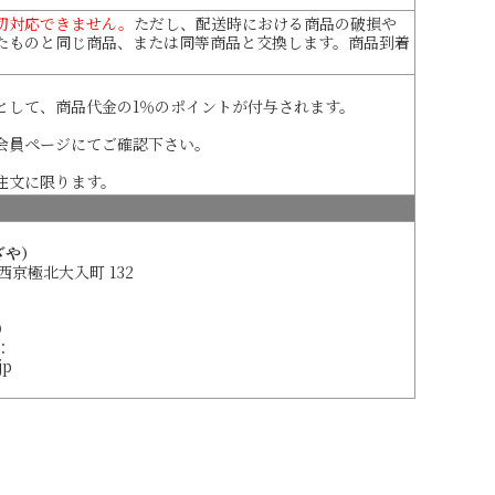
切対応できません。
ただし、配送時における商品の破損や
たものと同じ商品、または同等商品と交換します。商品到着
として、商品代金の1％のポイントが付与されます。
会員ページにてご確認下さい。
注文に限ります。
ざや）
 西京極北大入町 132
）
：
jp
ト・京都のおいしい豆腐（おとうふ）通販におすすめ！
豆腐屋（豆腐店）！京の地豆腐 久在屋