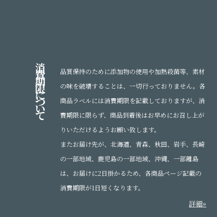
消
費
品質保持のために添加物の使用や加熱殺菌等、素材
期
限
の味を破壊することは、一切行っておりません。各
に
つ
商品ラベルには消費期限を記載しておりますが、消
い
て
費期限に限らず、商品到着後はお早めにお召し上が
りいただけるようお願い致します。
またお届け先が、北海道、青森、秋田、岩手、長崎
の一部地域、鹿児島の一部地域、沖縄、一部離島
は、お届けに2日掛かるため、各商品ページ記載の
消費期限が1日短くなります。
詳細»