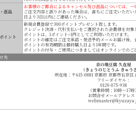
お客様のご都合によるキャンセル及び返品については、一
・返品
ご注文内容と誤りがあった場合は、直ちにご注文いただい
日より3日以内にご連絡ください。
新規会員登録で300ポイントプレゼント致します。
クレジット決済・代引支払いをご選択された会員様を対象
ポイントは、1ポイント=1円としてご利用いただけます。
ポイント
ポイントの確定はご注文承諾・発送予約メールお届け後、
ポイントの有効期限は最終購入日より1年間です。
ポイントの付与・ご使用につきましてはオンラインでのご
せ先
京の地豆腐 久在屋
（きょうのじとうふ きゅう
所在地：〒615-0881 京都府 京都市右京区
フリーダイヤル：
0120-075-938
（営業時間：10時～17時
お問合せメールアドレス
webmaster@kyuzaya.
京都のおいしい豆腐（おとうふ）お取り寄せ・京都のおいしい豆腐（おとうふ）ギフ
厳選した国産大豆で手作りするグルメも唸るヘルシーでおいしい京都の