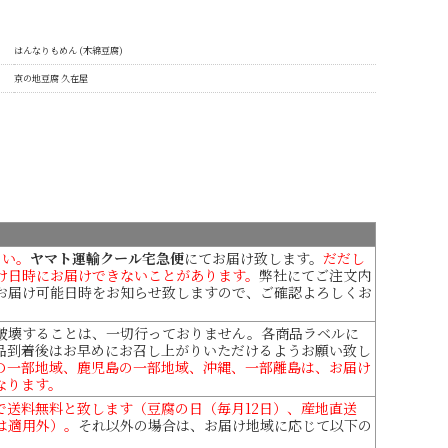
はんなりもめん (木綿豆腐)
京の地豆腐 久在屋
さい。
ヤマト運輸クール宅急便
にてお届け致します。
だだし
け日時にお届けできないことがあります。
弊社にてご注文内
お届け可能日時をお知らせ致しますので、ご確認よろしくお
破壊することは、一切行っておりません。各商品ラベルに
品到着後はお早めにお召し上がりいただけるようお願い致し
の一部地域、鹿児島の一部地域、沖縄、一部離島は、お届け
なります。
上で送料無料と致します（豆腐の日（毎月12日）、産地直送
は適用外）。
それ以外の場合は、お届け地域に応じて以下の