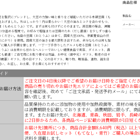
商品仕様
製品名:
豆を贅沢にブレンドし、大豆の力強い味と香りをご堪能いただける木綿豆腐（も
仕上げました。外はしっかり！内は柔らかい！大豆の旨みとコクを合わせもつ、
メーカー:
腐（もめんとうふ）です。まずは何も付けずにそのままで。湯豆腐の場合、沸騰
～3分温める程度で。お好みで粗塩または豆腐のたれ（だし醤油）を少しずつ垂ら
りください。当店の豆腐（おとうふ）は全て、国産大豆100％、京都愛宕山の伏
（にがり）を使用。国産大豆の旨さを最大限引き出すため、余分なものは何も加
ずに職人が手間を惜しまず、一丁一丁手作りしたグルメも唸る豆腐（おとうふ）
とうふ）は古来から伝わるヘルシーでおいしい健康食品で美容、ダイエット、酒
にも最適！ご自宅用にお取り寄せは勿論、お中元（御中元）ギフト、敬老の日ギ
御歳暮）ギフト、母の日ギフト、父の日ギフト、贈り物、贈答品、進物、誕生日
祝い、お返し、お土産、手土産にもおすすめです！
イド
ご注文日の4日後以降でご希望のお届け日時をご指定くだ
商品の売り切れやお届け先エリアによってはご希望のお届
お届け方法
容を確認後、改めて「ご注文承諾・発送予約メール」にて
願い致します。
品質保持のために添加物の使用や加熱殺菌等、素材の味を
は消費期限を記載しておりますが、消費期限に限らず、商
ます。またお届け先が、
北海道、青森、秋田、岩手、長崎
に2日掛かるため、各商品ページ記載の消費期限が1日短く
お届け先1箇所につき、商品合計金額8,640円（税込）以
便、久在屋お試しセット（もてなし・青竹）ご購入の場合
送料を頂戴します。