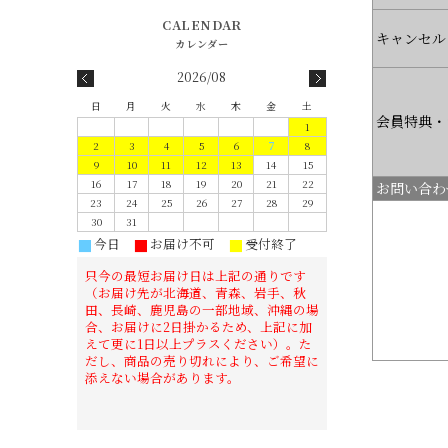
キャンセル
2026/08
日
月
火
水
木
金
土
会員特典・
1
2
3
4
5
6
7
8
9
10
11
12
13
14
15
16
17
18
19
20
21
22
お問い合わ
23
24
25
26
27
28
29
30
31
今日
お届け不可
受付終了
■
■
■
只今の最短お届け日は上記の通りです
（お届け先が北海道、青森、岩手、秋
田、長崎、鹿児島の一部地域、沖縄の場
合、お届けに2日掛かるため、上記に加
えて更に1日以上プラスください）。た
だし、商品の売り切れにより、ご希望に
添えない場合があります。