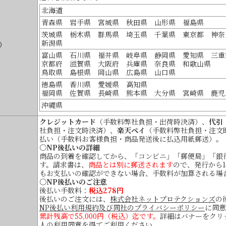
北海道
青森県 岩手県 宮城県 秋田県 山形県 福島県
茨城県 栃木県 群馬県 埼玉県 千葉県 東京都 神奈
新潟県
）
富山県 石川県 福井県 岐阜県 静岡県 愛知県 三重
京都府 滋賀県 大阪府 兵庫県 奈良県 和歌山県
鳥取県 島根県 岡山県 広島県 山口県
徳島県 香川県 愛媛県 高知県
福岡県 佐賀県 長崎県 熊本県 大分県 宮崎県 鹿児
沖縄県
クレジットカード
（手数料弊社負担・出荷時決済）、
代引
社負担・注文時決済）、
楽天ペイ
（手数料弊社負担・注文
払い（手数料お客様負担・商品発送後に払込用紙郵送）。
○NP後払いの詳細
商品の到着を確認してから、「コンビニ」「郵便局」「銀行」
す。請求書は、
商品とは別に郵送されます
ので、発行から
もお支払いの確認ができない場合、手数料が加算される場
○NP後払いのご注意
後払い手数料：
税込278円
後払いのご注文には、
株式会社ネットプロテクションズ
の
NP後払い利用規約及び同社のプライバシーポリシー
に同意
累計残高で55,000円（税込）迄です。
詳細はバナーをクリ
人の利用同意を得てご利用ください。