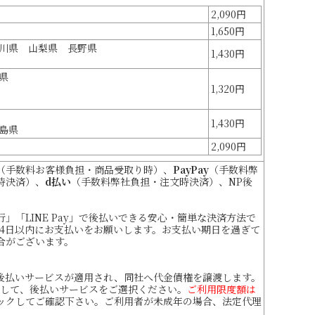
2,090円
1,650円
川県 山梨県 長野県
1,430円
県
1,320円
1,430円
島県
2,090円
（手数料お客様負担・商品受取り時）、
PayPay
（手数料弊
時決済）、
d払い
（手数料弊社負担・注文時決済）、NP後
「LINE Pay」で後払いできる安心・簡単な決済方法で
14日以内にお支払いをお願いします。お支払い期日を過ぎて
合がございます。
後払いサービスが適用され、同社へ代金債権を譲渡します。
して、後払いサービスをご選択ください。
ご利用限度額は
ックしてご確認下さい。ご利用者が未成年の場合、法定代理