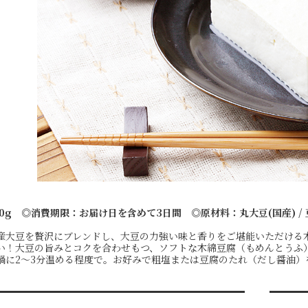
0g ◎消費期限：お届け日を含めて3日間 ◎原材料：丸大豆(国産) / 
産大豆を贅沢にブレンドし、大豆の力強い味と香りをご堪能いただける
い！大豆の旨みとコクを合わせもつ、ソフトな木綿豆腐（もめんとうふ
鍋に2～3分温める程度で。お好みで粗塩または豆腐のたれ（だし醤油