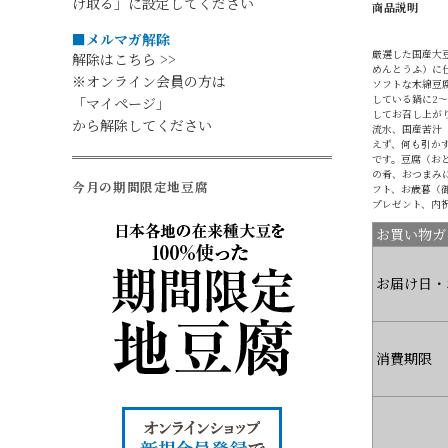
け取る」に設定してください
商品説明
■メルマガ解除
厳選した国産大
解除はこちら >>
めんとうふ）に
※オンライン会員の方は
ソフトな木綿豆
している鍋に2
「マイページ」
してお召し上が
から解除してください
流水、国産苦汁
えず、何も引か
です。豆腐（お
の肴、おつまみ
今月の期間限定地豆腐
フト、お歳暮（
プレゼント、内
お買い物ガ
お届け日・
消費期限