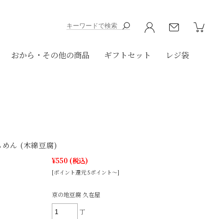
おから・その他の商品
ギフトセット
レジ袋
めん (木綿豆腐)
¥550
(税込)
[ポイント還元 5ポイント～]
京の地豆腐 久在屋
丁